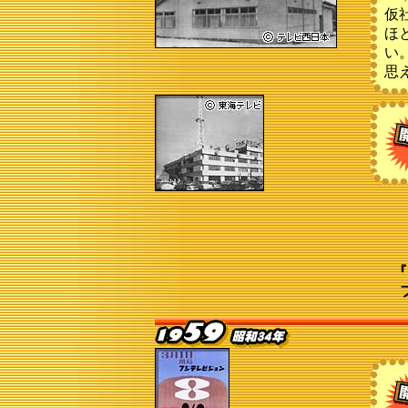
仮
ほ
い
思
『